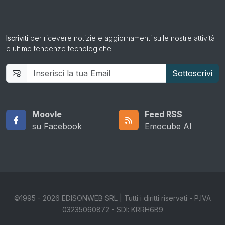
Iscriviti
per ricevere notizie e aggiornamenti sulle nostre attività
e ultime tendenze tecnologiche:
Moovle
Feed RSS
su Facebook
Emocube AI
©1995 - 2026 EDISONWEB SRL | Tutti i diritti riservati - P.IVA
03235060872 - SDI: KRRH6B9