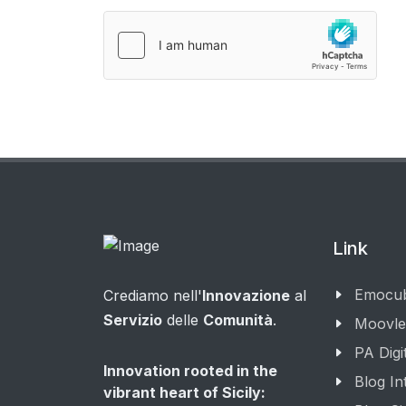
Link
Emocub
Crediamo nell'
Innovazione
al
Servizio
delle
Comunità
.
Moovl
PA Digi
Innovation rooted in the
Blog Int
vibrant heart of Sicily: