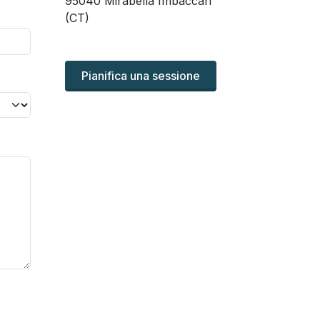
95040 Mirabella Imbaccari
(CT)
Pianifica una sessione